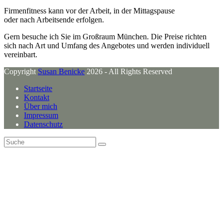
Firmenfitness kann vor der Arbeit, in der Mittagspause
oder nach Arbeitsende erfolgen.
Gern besuche ich Sie im Großraum München. Die Preise richten
sich nach Art und Umfang des Angebotes und werden individuell
vereinbart.
Copyright
Susan Benicke
2026 - All Rights Reserved
Startseite
Kontakt
Über mich
Impressum
Datenschutz
An
Suche
Senden
den
Anfang
scrollen